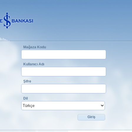
Mağaza Kodu
Kullanıcı Adı
Şifre
Dil